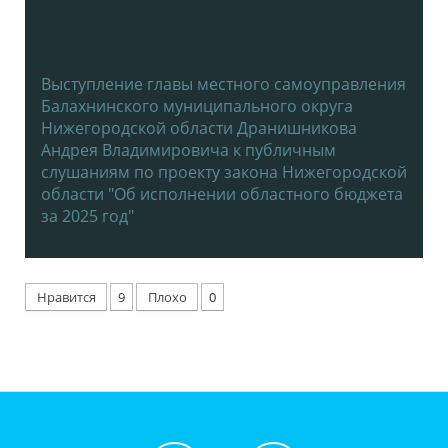
Выступление главы местного самоуправления
Балахнинского муниципального округа
Нижегородской области Дранишникова
Андрея Владимировича к публичным
слушаниям по проекту закона Нижегородской
области "Об исполнении областного бюджета
за 2025 год"
Нравится
9
Плохо
0