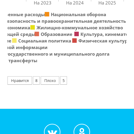
На 2023
На 2024
На 2025
ственные расходы
Национальная оборона
я безопасность и правоохранительная деятельность
я экономика
Жилищно-коммунальное хозяйство
ужающей среды
Образование
Культура, кинематог
ение
Социальная политика
Физическая культура и
ссовой информации
е государственного и муниципального долга
ые трансферты
Нравится
8
Плохо
5