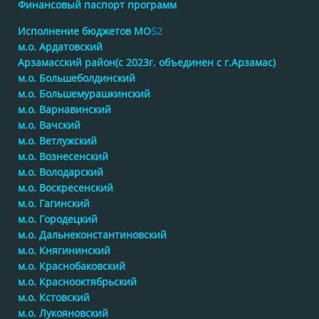
Финансовый паспорт программ
Исполнение бюджетов МО
52
м.о. Ардатовский
Арзамасский район(с 2023г. объединен с г.Арзамас)
м.о. Большеболдинский
м.о. Большемурашкинский
м.о. Варнавинский
м.о. Вачский
м.о. Ветлужский
м.о. Вознесенский
м.о. Володарский
м.о. Воскресенский
м.о. Гагинский
м.о. Городецкий
м.о. Дальнеконстантиновский
м.о. Княгининский
м.о. Краснобаковский
м.о. Краснооктябрьский
м.о. Кстовский
м.о. Лукояновский