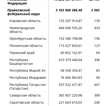
Федерация
Приволжский
3 103 960 386,48
3 302 690
федеральный округ
Кировская область
125 207 914,87
139 588
Нижегородская
446 046 935,20
433 987
область
Оренбургская область
192 580 798,98
196 314
Пензенская область
115 627 843,61
123 348
Пермский край
60 852 162,91
69 285
Республика
410 379 440,04
396 439
Башкортостан
Республика Марий Эл
68 558 350,47
83 996
Республика Мордовия
76 406 863,83
90 891
Республика Татарстан
597 922 471,87
667 549
(Татарстан)
Самарская область
365 807 229,98
389 444
Саратовская область
221 663 616,55
240 279