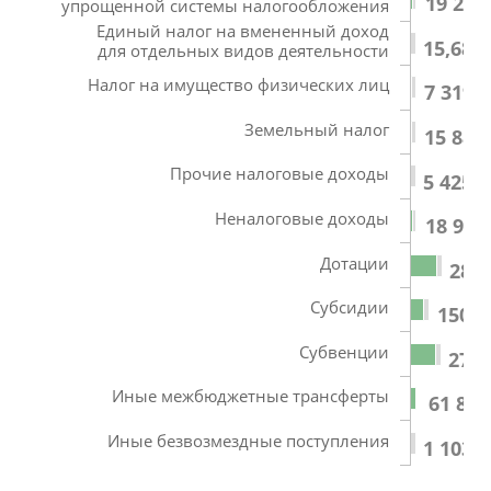
19 281
упрощенной системы налогообложения
Единый налог на вмененный доход
15,68
для отдельных видов деятельности
Налог на имущество физических лиц
7 319,
Земельный налог
15 885
Прочие налоговые доходы
5 425,5
Неналоговые доходы
18 998
Дотации
282 
Субсидии
150 7
Субвенции
274 
Иные межбюджетные трансферты
61 847
Иные безвозмездные поступления
1 103,2