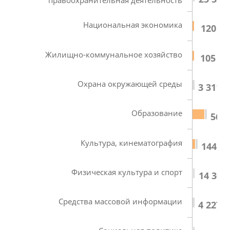
Национальная экономика
120 62
Жилищно-коммунальное хозяйство
105 13
Охрана окружающей среды
3 311,9
Образование
563 
Культура, кинематография
144 87
Физическая культура и спорт
14 307
Средства массовой информации
4 227,5