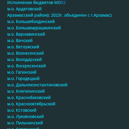
Исполнение бюджетов МО
52
м.о. Ардатовский
Арзамасский район(с 2023г. объединен с г.Арзамас)
м.о. Большеболдинский
м.о. Большемурашкинский
м.о. Варнавинский
м.о. Вачский
м.о. Ветлужский
м.о. Вознесенский
м.о. Володарский
м.о. Воскресенский
м.о. Гагинский
м.о. Городецкий
м.о. Дальнеконстантиновский
м.о. Княгининский
м.о. Краснобаковский
м.о. Краснооктябрьский
м.о. Кстовский
м.о. Лукояновский
м.о. Пильнинский