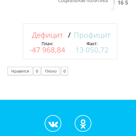
Социальная политика
16 513
Дефицит
/
Профицит
План:
Факт:
-47 968,84
13 050,72
Нравится
0
Плохо
0