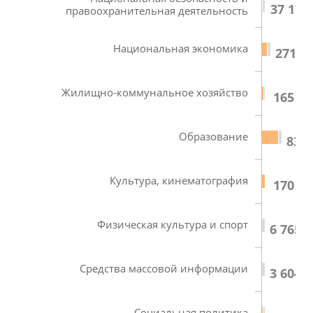
37 178
правоохранительная деятельность
Национальная экономика
271 86
Жилищно-коммунальное хозяйство
165 45
Образование
839 
Культура, кинематография
170 47
Физическая культура и спорт
6 765,3
Средства массовой информации
3 604,6
Социальная политика