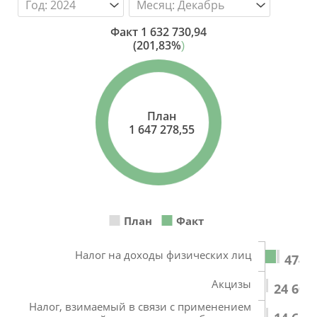
Факт
1 632 730,94
(201,83%
)
План
1 647 278,55
План
Факт
Налог на доходы физических лиц
474 9
Акцизы
24 609
Налог, взимаемый в связи с применением