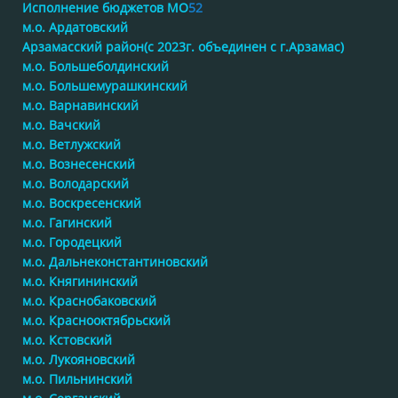
Исполнение бюджетов МО
52
м.о. Ардатовский
Арзамасский район(с 2023г. объединен с г.Арзамас)
м.о. Большеболдинский
м.о. Большемурашкинский
м.о. Варнавинский
м.о. Вачский
м.о. Ветлужский
м.о. Вознесенский
м.о. Володарский
м.о. Воскресенский
м.о. Гагинский
м.о. Городецкий
м.о. Дальнеконстантиновский
м.о. Княгининский
м.о. Краснобаковский
м.о. Краснооктябрьский
м.о. Кстовский
м.о. Лукояновский
м.о. Пильнинский