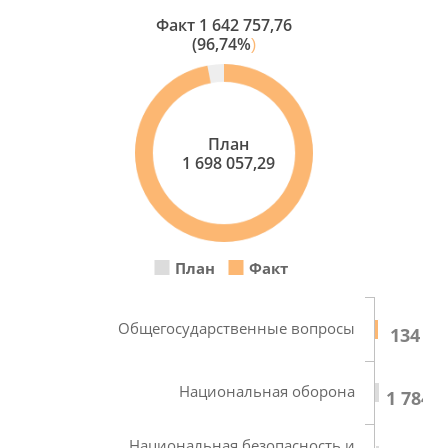
Факт
1 642 757,76
(96,74%
)
План
1 698 057,29
План
Факт
Общегосударственные вопросы
134 56
Национальная оборона
1 784,1
Национальная безопасность и