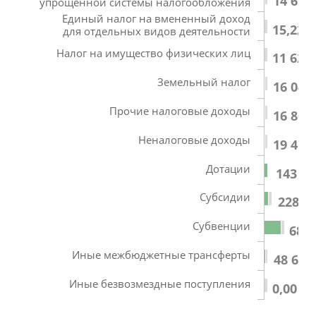
14 657
упрощенной системы налогообложения
Единый налог на вмененный доход
15,22
для отдельных видов деятельности
Налог на имущество физических лиц
11 626
Земельный налог
16 049
Прочие налоговые доходы
16 868
Неналоговые доходы
19 418
Дотации
143 78
Субсидии
228 90
Субвенции
687 
Иные межбюджетные трансферты
48 674
Иные безвозмездные поступления
0,00