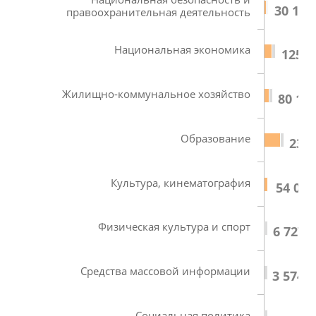
30 149
правоохранительная деятельность
Национальная экономика
125 8
Жилищно-коммунальное хозяйство
80 197
Образование
238 
Культура, кинематография
54 027
Физическая культура и спорт
6 727,
Средства массовой информации
3 574,0
Социальная политика