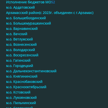
Исполнение бюджетов МО
52
м.о. Ардатовский
Арзамасский район(с 2023г. объединен с г.Арзамас)
м.о. Большеболдинский
м.о. Большемурашкинский
м.о. Варнавинский
м.о. Вачский
м.о. Ветлужский
м.о. Вознесенский
м.о. Володарский
м.о. Воскресенский
м.о. Гагинский
м.о. Городецкий
м.о. Дальнеконстантиновский
м.о. Княгининский
м.о. Краснобаковский
м.о. Краснооктябрьский
м.о. Кстовский
м.о. Лукояновский
м.о. Пильнинский