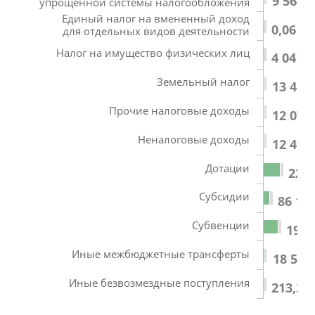
9 564,
упрощенной системы налогообложения
Единый налог на вмененный доход
0,06
для отдельных видов деятельности
Налог на имущество физических лиц
4 041,8
Земельный налог
13 410
Прочие налоговые доходы
12 070
Неналоговые доходы
12 495
Дотации
222 
Субсидии
86 17
Субвенции
196 
Иные межбюджетные трансферты
18 562
Иные безвозмездные поступления
213,24