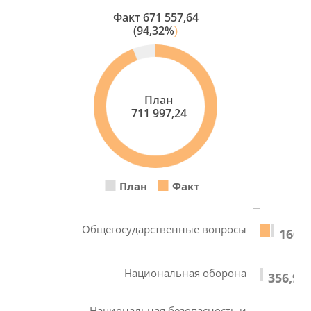
Факт
671 557,64
(94,32%
)
План
711 997,24
План
Факт
Общегосударственные вопросы
160 4
Национальная оборона
356,90
Национальная безопасность и