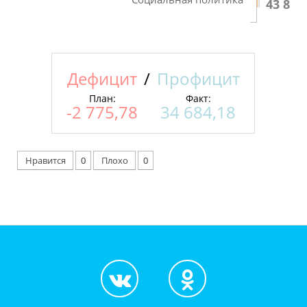
43 892
Дефицит
/
Профицит
План:
Факт:
-2 775,78
34 684,18
Нравится
0
Плохо
0