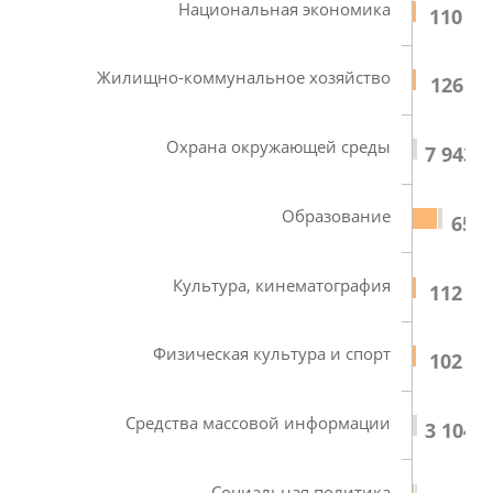
Национальная экономика
110 58
Жилищно-коммунальное хозяйство
126 79
Охрана окружающей среды
7 943,7
Образование
650 
Культура, кинематография
112 71
Физическая культура и спорт
102 04
Средства массовой информации
3 104,9
Социальная политика