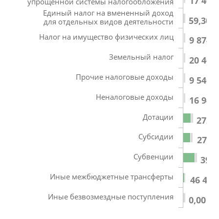
17 406
упрощенной системы налогообложения
Единый налог на вмененный доход
59,30
для отдельных видов деятельности
Налог на имущество физических лиц
9 874,
Земельный налог
20 469
Прочие налоговые доходы
9 540,
Неналоговые доходы
16 943
Дотации
272 7
Субсидии
278 9
Субвенции
393 
Иные межбюджетные трансферты
46 472
Иные безвозмездные поступления
0,00