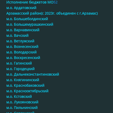
Исполнение бюджетов МО
52
м.о. Ардатовский
Арзамасский район(с 2023г. объединен с г.Арзамас)
м.о. Большеболдинский
м.о. Большемурашкинский
м.о. Варнавинский
м.о. Вачский
м.о. Ветлужский
м.о. Вознесенский
м.о. Володарский
м.о. Воскресенский
м.о. Гагинский
м.о. Городецкий
м.о. Дальнеконстантиновский
м.о. Княгининский
м.о. Краснобаковский
м.о. Краснооктябрьский
м.о. Кстовский
м.о. Лукояновский
м.о. Пильнинский