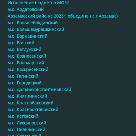
Исполнение бюджетов МО
52
м.о. Ардатовский
Арзамасский район(с 2023г. объединен с г.Арзамас)
м.о. Большеболдинский
м.о. Большемурашкинский
м.о. Варнавинский
м.о. Вачский
м.о. Ветлужский
м.о. Вознесенский
м.о. Володарский
м.о. Воскресенский
м.о. Гагинский
м.о. Городецкий
м.о. Дальнеконстантиновский
м.о. Княгининский
м.о. Краснобаковский
м.о. Краснооктябрьский
м.о. Кстовский
м.о. Лукояновский
м.о. Пильнинский