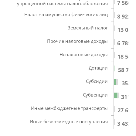
7 566,1
упрощенной системы налогообложения
Налог на имущество физических лиц
8 922,0
Земельный налог
13 084
Прочие налоговые доходы
6 789,3
Неналоговые доходы
18 587
Дотации
58 736
Субсидии
352 3
Субвенции
311 7
Иные межбюджетные трансферты
27 693
Иные безвозмездные поступления
3 433,5