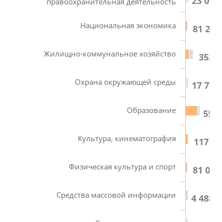
23 094
правоохранительная деятельность
Национальная экономика
81 219
Жилищно-коммунальное хозяйство
352 1
Охрана окружающей среды
17 772
Образование
559 
Культура, кинематография
117 16
Физическая культура и спорт
81 054
Средства массовой информации
4 488,7