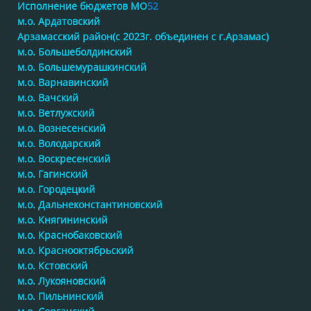
Исполнение бюджетов МО
52
м.о. Ардатовский
Арзамасский район(с 2023г. объединен с г.Арзамас)
м.о. Большеболдинский
м.о. Большемурашкинский
м.о. Варнавинский
м.о. Вачский
м.о. Ветлужский
м.о. Вознесенский
м.о. Володарский
м.о. Воскресенский
м.о. Гагинский
м.о. Городецкий
м.о. Дальнеконстантиновский
м.о. Княгининский
м.о. Краснобаковский
м.о. Краснооктябрьский
м.о. Кстовский
м.о. Лукояновский
м.о. Пильнинский