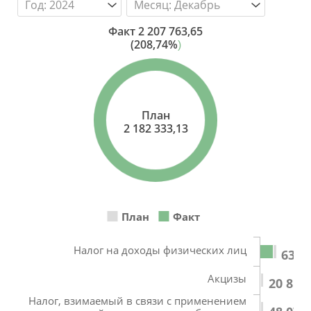
Факт
2 207 763,65
(208,74%
)
План
2 182 333,13
План
Факт
Налог на доходы физических лиц
635 
Акцизы
20 813
Налог, взимаемый в связи с применением