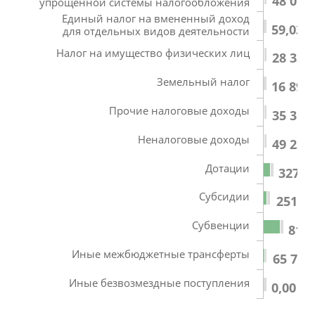
48 076
упрощенной системы налогообложения
Единый налог на вмененный доход
59,03
для отдельных видов деятельности
Налог на имущество физических лиц
28 331
Земельный налог
16 896
Прочие налоговые доходы
35 312
Неналоговые доходы
49 239
Дотации
327 0
Субсидии
251 68
Субвенции
811 
Иные межбюджетные трансферты
65 774
Иные безвозмездные поступления
0,00