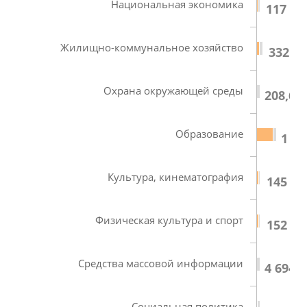
Национальная экономика
117 07
Жилищно-коммунальное хозяйство
332 47
Охрана окружающей среды
208,67
Образование
1 31
Культура, кинематография
145 41
Физическая культура и спорт
152 57
Средства массовой информации
4 694,8
Социальная политика